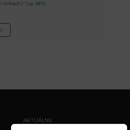
šírkach.) Typ:
AFD
I
AKTUÁLNE