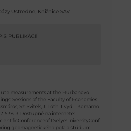
bázy Ústrednej Knižnice SAV.
n
e
i
x
IS PUBLIKÁCIÍ
e
t
olute measurements at the Hurbanovo
gs: Sessions of the Faculty of Economies
máros, Sz. Svitek, J. Tóth. 1. vyd. - Komárno
8122-538-3. Dostupné na internete:
ScientificConferenceofJ.SelyeUniversityConf
oring geomagnetického poľa a štúdium