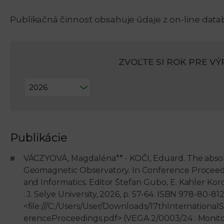
Publikačná činnosť obsahuje údaje z on-line data
ZVOĽTE SI ROK PRE VÝP
Publikácie
VÁCZYOVÁ, Magdaléna** - KOČI, Eduard. The abs
Geomagnetic Observatory. In Conference Proceedin
and Informatics. Editor Štefan Gubo, E. Kahler Korcs
: J. Selye University, 2026, p. 57-64. ISBN 978-80-
<file:///C:/Users/User/Downloads/17thInternational
erenceProceedings.pdf> (VEGA 2/0003/24 : Monit