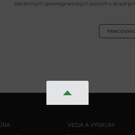
extrémnych geomagnetických porúch v stredných 
PRACOVNÍC
ÚRA
VEDA A VÝSKUM