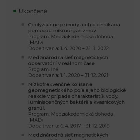
Ukončené
Geofyzikálne príhody a ich bioindikácia
pomocou mikroorganizmov
Program: Medziakademická dohoda
(MAD)
Doba trvania: 1. 4. 2020 – 31. 3. 2022
Medzinárodná sieť magnetických
observatórií v reálnom čase
Program: Iné
Doba trvania: 1. 1. 2020 – 31. 12. 2021
Nízkofrekvenčné kolísanie
geomagnetického poľa a jeho biologické
reakcie v prípade charakteristík vody,
luminiscenčných baktérií a kvasnicových
granúl.
Program: Medziakademická dohoda
(MAD)
Doba trvania: 6. 4. 2017 – 31. 12. 2019
Medzinárodná sieť magnetických