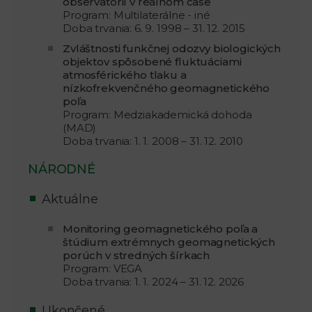
observatórií v reálnom čase
Program: Multilaterálne - iné
Doba trvania: 6. 9. 1998 – 31. 12. 2015
Zvláštnosti funkčnej odozvy biologických
objektov spôsobené fluktuáciami
atmosférického tlaku a
nízkofrekvenčného geomagnetického
poľa
Program: Medziakademická dohoda
(MAD)
Doba trvania: 1. 1. 2008 – 31. 12. 2010
NÁRODNÉ
Aktuálne
Monitoring geomagnetického poľa a
štúdium extrémnych geomagnetických
porúch v stredných šírkach
Program: VEGA
Doba trvania: 1. 1. 2024 – 31. 12. 2026
Ukončené