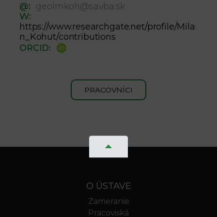
@:
geolmkoh@savba.sk
W:
https://www.researchgate.net/profile/Mila
n_Kohut/contributions
ORCID:
PRACOVNÍCI
O ÚSTAVE
Zameranie
Pracoviská