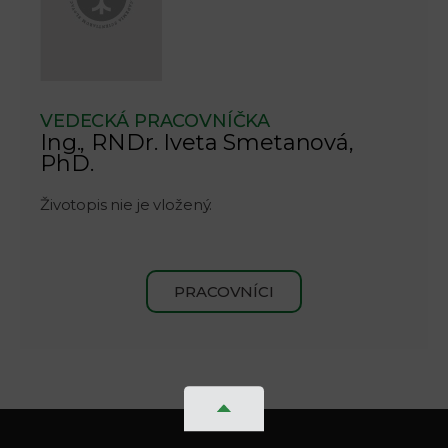
VEDECKÁ PRACOVNÍČKA
Ing., RNDr. Iveta Smetanová,
PhD.
Životopis nie je vložený.
PRACOVNÍCI