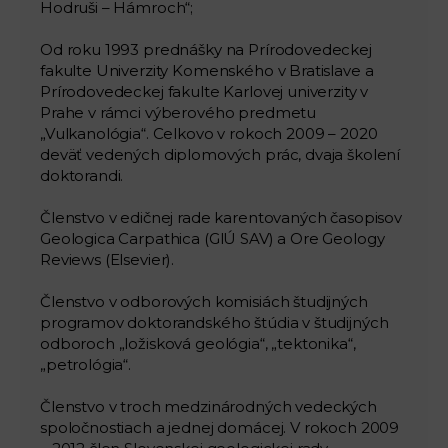
Hodruši – Hámroch“;
Od roku 1993 prednášky na Prírodovedeckej
fakulte Univerzity Komenského v Bratislave a
Prírodovedeckej fakulte Karlovej univerzity v
Prahe v rámci výberového predmetu
„Vulkanológia“. Celkovo v rokoch 2009 – 2020
deväť vedených diplomových prác, dvaja školení
doktorandi.
Členstvo v edičnej rade karentovaných časopisov
Geologica Carpathica (GlÚ SAV) a Ore Geology
Reviews (Elsevier).
Členstvo v odborových komisiách študijných
programov doktorandského štúdia v študijných
odboroch „ložisková geológia“, „tektonika“,
„petrológia“.
Členstvo v troch medzinárodných vedeckých
spoločnostiach a jednej domácej. V rokoch 2009