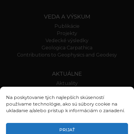
VEDA A VÝSKUM
Publikácie
Projekty
Vedecké výsledky
Geologica Carpathica
Contributions to Geophysics and Geodesy
AKTUÁLNE
Aktuality
Oznamy
Na poskytovanie tých najlepších skúseností
Stravovanie SAV
používame technológie, ako sú súbory cookie na
Webmail BA
ukladanie a/alebo prístup k informáciám o zariadení.
Webmail BB
PRIJAŤ