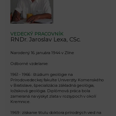
VEDECKÝ PRACOVNÍK
RNDr. Jaroslav Lexa, CSc.
Narodený 16. januára 1944 v Zlíne
Odborné vzdelanie:
1961 - 1966 : štúdium geológie na
Prírodovedeckej fakulte Univerzity Komenského
v Bratislave, špecializácia základná geológia,
ložisková geológia. Diplómová práca bola
zameraná na výskyt zlata v rozsypoch v okolí
Kremnice.
1969 : získanie titulu doktora prírodných vied na