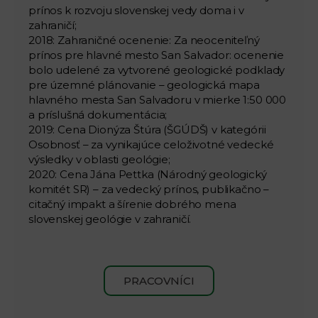
prínos k rozvoju slovenskej vedy doma i v
zahraničí;
2018: Zahraničné ocenenie: Za neoceniteľný
prínos pre hlavné mesto San Salvador: ocenenie
bolo udelené za vytvorené geologické podklady
pre územné plánovanie – geologická mapa
hlavného mesta San Salvadoru v mierke 1:50 000
a príslušná dokumentácia;
2019: Cena Dionýza Štúra (ŠGÚDŠ) v kategórii
Osobnosť – za vynikajúce celoživotné vedecké
výsledky v oblasti geológie;
2020: Cena Jána Pettka (Národný geologický
komitét SR) – za vedecký prínos, publikačno –
citačný impakt a šírenie dobrého mena
slovenskej geológie v zahraničí.
PRACOVNÍCI