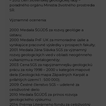
– 2012 člen Slovenskej geologickej rady –
poradného orgánu Ministra životného prostredia
SR.
Významné ocenenia:
2000: Medaila ŠGÚDŠ za rozvoj geológie a
ústavu;
2000: Medaila PriF UK za mimoriadne úsilie a
vynikajúce pracovné výsledky v prospech fakulty;
2001: Medaila Jána Slávika SGS za významný
rozvoj geologických vied v oblasti neogénneho
vulkanizmu a metalogenézy;
2003: Cena SGS za najvýznamnejšiu geologickú
prácu za roky 1998 – 2000 v kategórii mapové
diela (Geologická mapa Západných Karpát a
priľahlých území 1 : 500 000);
2009: Čestné členstvo SGS – udelené za
celoživotné dielo
2010: Medaila ŠGÚDŠ za prínos rozvoja
geologického výskumu;
2014: Prémia Literárneho fondu za celoživotný