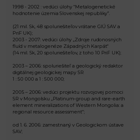
1998 - 2002 : vedúci úlohy “Metalogenetické
hodnotenie územia Slovenskej republiky”.
(21 mil. Sk, 48 spoluriešiteľov vrátane GlÚ SAV a
PriF UK);
2003 - 2007: vedúci úlohy „Zdroje rudonosných
fluíd v metalogenéze Západných Karpát“
(14 mil. Sk, 20 spoluriešiteľov, z toho 10 PriF UK);
2003 – 2006: spoluriešiteľ a geologický redaktor
digitálnej geologickej mapy SR
1 : 50 000 a 1 : 500 000;
2005 – 2006: vedúci projektu rozvojovej pomoci
SR v Mongolsku „Platinum-group and rare-earth
element mineralizations of Western Mongolia: a
regional resource assessment“;
od 1. 6. 2006: zamestnaný v Geologickom ústave
SAV;