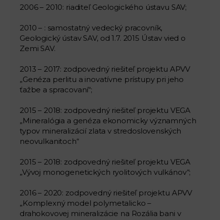
2006 – 2010: riaditeľ Geologického ústavu SAV;
2010 – : samostatný vedecký pracovník,
Geologický ústav SAV, od 1.7. 2015 Ústav vied o
Zemi SAV.
2013 – 2017: zodpovedný riešiteľ projektu APVV
„Genéza perlitu a inovatívne prístupy pri jeho
ťažbe a spracovaní“;
2015 – 2018: zodpovedný riešiteľ projektu VEGA
„Mineralógia a genéza ekonomicky významných
typov mineralizácií zlata v stredoslovenských
neovulkanitoch“
2015 – 2018: zodpovedný riešiteľ projektu VEGA
„Vývoj monogenetických ryolitových vulkánov“;
2016 – 2020: zodpovedný riešiteľ projektu APVV
„Komplexný model polymetalicko –
drahokovovej mineralizácie na Rozália bani v