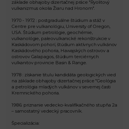
základe obhajoby dizertačnej práce "Ryolitový
vulkanizmus okolia Žiaru nad Hronom".
1970 - 1972 : postgraduálne štúdium a stáž v
Centre pre vulkanológiu, University of Oregon,
USA. Štúdium petrológie, geochémie,
vulkanológie, paleovulkanické rekonštrukcie v
Kaskádovom pohorí, štúdium aktívnych vulkánov
Kaskádového pohoria, Hawajských ostrovov a
ostrovov Galapagos, štúdium terciérnych
vulkanitov provincie Basin & Range.
1978 : získanie titulu kandidáta geologických vied
na základe obhajoby dizertačnej práce "Geológia
a petrológia mladých vulkánov v severnej časti
Kremnického pohoria.
1986: priznanie vedecko-kvalifikačného stupňa 2a
– samostatný vedecký pracovník.
Špecializácia: