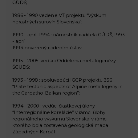
GÚDŠ;
1986 - 1990 vedenie VT projektu "Výskum
nerastných surovín Slovenska";
1990 - apríl 1994 : námestník riaditeľa GÚDŠ, 1993
- apríl
1994 poverený riadením ústav;
1995 - 2005: vedúci Oddelenia metalogenézy
ŠGÚDŠ;
1993 - 1998 : spoluvedúci IGCP projektu 356
“Plate tectonic aspects of Alpine metallogeny in
the Carpatho-Balkan region”;
1994 - 2000 : vedúci čiastkovej úlohy
“Interregionálne korelácie” v rámci úlohy
regionálneho výskumu Slovenska, v rámci
ktorého bola zostavená geologická mapa
Západných Karpát;