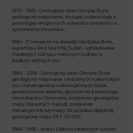
1972 - 1983 : Geologický ústav Dionýza Štúra:
geologické mapovanie, litológia, vulkanológia a
petrológiia neogénnych vulkanitov stredného a
východného Slovenska;
1984 : (7 mesiacov na dvakrát) Geofyzika Brno,
expertíza v Red Sea Hills, Sudán - vyhľadávanie
medených rúd typu masívnych sulfidov a
štúdium strižných zón;
1984 - 2006 : Geologický ústav Dionýza Štúra:
geologické mapovanie centrálnych vulkanických
zón, metalogenéza vulkanogénnych ložísk,
geotektonické aspekty, geochémia a petrológia
neovulkanitov Slovenska, zostavenie geologickej
mapy Západných Karpát, zostavenie
metalogenetickej mapy SR, príprava digitálnej
geologickej mapy SR 1 : 50 000;
1984 - 1990 : vedúci Odboru nerastných surovín