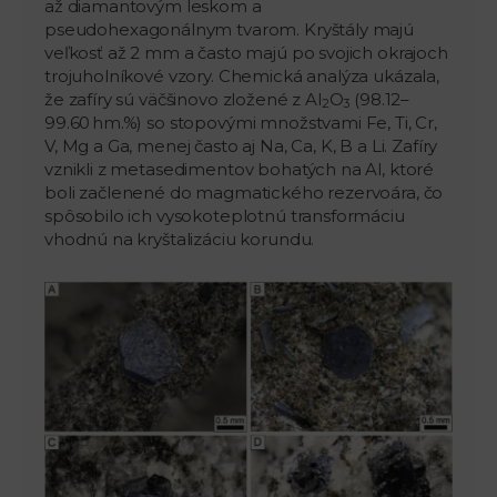
až diamantovým leskom a
pseudohexagonálnym tvarom. Kryštály majú
veľkosť až 2 mm a často majú po svojich okrajoch
trojuholníkové vzory. Chemická analýza ukázala,
že zafíry sú väčšinovo zložené z Al
O
(98.12–
2
3
99.60 hm.%) so stopovými množstvami Fe, Ti, Cr,
V, Mg a Ga, menej často aj Na, Ca, K, B a Li. Zafíry
vznikli z metasedimentov bohatých na Al, ktoré
boli začlenené do magmatického rezervoára, čo
spôsobilo ich vysokoteplotnú transformáciu
vhodnú na kryštalizáciu korundu.