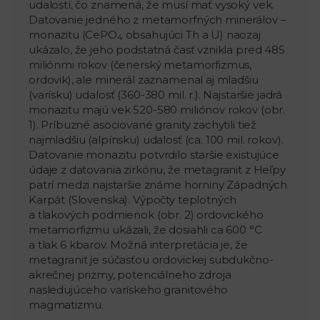
udalostí, čo znamená, že musí mať vysoký vek.
Datovanie jedného z metamorfných minerálov –
monazitu (CePO
obsahujúci Th a U) naozaj
4
ukázalo, že jeho podstatná časť vznikla pred 485
miliónmi rokov (čenerský metamorfizmus,
ordovik), ale minerál zaznamenal aj mladšiu
(varísku) udalosť (360-380 mil. r.). Najstaršie jadrá
monazitu majú vek 520-580 miliónov rokov (obr.
1). Príbuzné asociované granity zachytili tiež
najmladšiu (alpínsku) udalosť (ca. 100 mil. rokov).
Datovanie monazitu potvrdilo staršie existujúce
údaje z datovania zirkónu, že metagranit z Heľpy
patrí medzi najstaršie známe horniny Západných
Karpát (Slovenska). Výpočty teplotných
a tlakových podmienok (obr. 2) ordovického
metamorfizmu ukázali, že dosiahli ca 600 °C
a tlak 6 kbarov. Možná interpretácia je, že
metagranit je súčasťou ordovickej subdukčno-
akrečnej prizmy, potenciálneho zdroja
nasledujúceho varískeho granitového
magmatizmu.