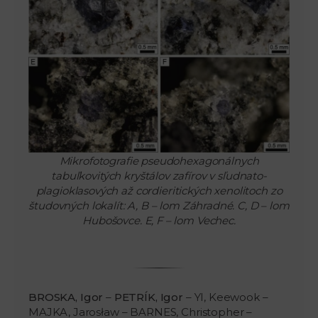
Mikrofotografie pseudohexagonálnych
tabuľkovitých kryštálov zafírov v sľudnato-
plagioklasových až cordieritických xenolitoch zo
študovných lokalít: A, B – lom Záhradné. C, D – lom
Hubošovce. E, F – lom Vechec.
BROSKA, Igor
–
PETRÍK, Igor
– YI, Keewook –
MAJKA, Jarosław – BARNES, Christopher –