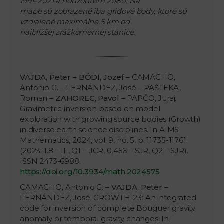
1991–2021 a horizontom 2080. Na
mape sú zobrazené iba gridové body, ktoré sú
vzdialené maximálne 5 km od
najbližšej zrážkomernej stanice.
VAJDA, Peter
–
BÓDI, Jozef
– CAMACHO,
Antonio G. – FERNÁNDEZ, José – PAŠTEKA,
Roman –
ZAHOREC, Pavol
– PAPČO, Juraj.
Gravimetric inversion based on model
exploration with growing source bodies (Growth)
in diverse earth science disciplines. In AIMS
Mathematics, 2024, vol. 9, no. 5, p. 11735-11761.
(2023: 1.8 – IF, Q1 – JCR, 0.456 – SJR, Q2 – SJR).
ISSN 2473-6988.
https://doi.org/10.3934/math.2024575
CAMACHO, Antonio G. –
VAJDA, Peter
–
FERNÁNDEZ, José. GROWTH-23: An integrated
code for inversion of complete Bouguer gravity
anomaly or temporal gravity changes. In