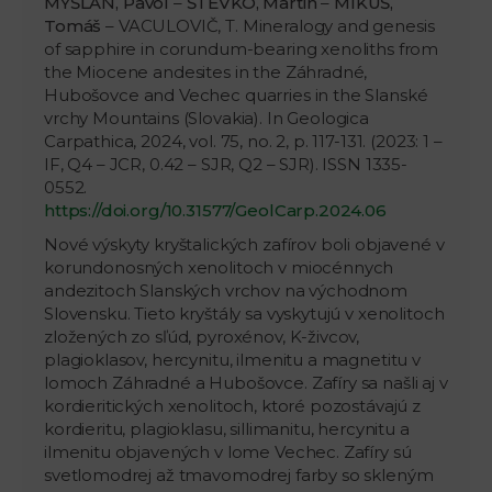
MYŠĽAN, Pavol
–
ŠTEVKO, Martin
–
MIKUŠ,
Tomáš
– VACULOVIČ, T. Mineralogy and genesis
of sapphire in corundum-bearing xenoliths from
the Miocene andesites in the Záhradné,
Hubošovce and Vechec quarries in the Slanské
vrchy Mountains (Slovakia). In Geologica
Carpathica, 2024, vol. 75, no. 2, p. 117-131. (2023: 1 –
IF, Q4 – JCR, 0.42 – SJR, Q2 – SJR). ISSN 1335-
0552.
https://doi.org/10.31577/GeolCarp.2024.06
Nové výskyty kryštalických zafírov boli objavené v
korundonosných xenolitoch v miocénnych
andezitoch Slanských vrchov na východnom
Slovensku. Tieto kryštály sa vyskytujú v xenolitoch
zložených zo sľúd, pyroxénov, K-živcov,
plagioklasov, hercynitu, ilmenitu a magnetitu v
lomoch Záhradné a Hubošovce. Zafíry sa našli aj v
kordieritických xenolitoch, ktoré pozostávajú z
kordieritu, plagioklasu, sillimanitu, hercynitu a
ilmenitu objavených v lome Vechec. Zafíry sú
svetlomodrej až tmavomodrej farby so skleným