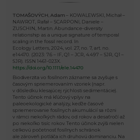
TOMAŠOVÝCH, Adam
– KOWALEWSKI, Michał –
NAWROT, Rafał – SCARPONI, Daniele –
ZUSCHIN, Martin. Abundance-diversity
relationship as a unique signature of temporal
scaling in the fossil record. In
Ecology Letters, 2024, vol. 27, no. 7, art. no.
e14470. (2023: 7.6 – IF, Q1 – JCR, 4.497 – SJR, Q1 –
SJR). ISSN 1461-023X.
https://doi.org/10.1111/ele.14470
Biodiverzita vo fosílnom zázname sa zvyšuje s
časovým spriemerovaním vzoriek (napr.
v dôsledku klesajúcej rýchlosti sedimentácie).
Tento účinok má kľúčový vplyv na
paleoekologické analýzy, keďže časové
spriemerovanie fosílnych akumulácií sa rôzni
v rámci niekoľkých rádov, od rokov a desaťročí až
po niekoľko tisíc rokov. Tento účinok zvýši nielen
celkovú početnosť fosílnych schránok
ale zároveň potláča ich druhovú dominanciu. Na