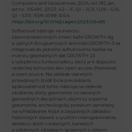
Computers and Geosciences, 2024, vol. 182, jan,
art.no. 105495. (2023: 4.2 – IF, Q1 – JCR, 1.129 – SJR,
Q1 – SJR). ISSN 0098-3004.
https://doi.org/10.1016/j.cageo.2023.105495
Softvérové nástroje na inverziu
časovopriestorových zmien tiaže GROWTH-dg
a úplných Bouguerových anomálií GROWTH-3 sa
integrovali do jedného softvérového balíka na
inverziu gravitačných dát GROWTH-23
s vylepšenou funkcionalitou, ktorý je k dispozícii
vedeckej komunite ako open access (freeware)
a open source. Na základe viacerých
prípadových štúdií bola preukázaná
aplikovateľnosť tohto nástroja na riešenie
obrátenej úlohy gravimetrie vo viacerých
geovedných disciplínach, akými sú sopečná
gravimetria, archeologický prieskum zameraný
na vyhľadávanie krýpt a zasypaných základov
historických stavieb s využitím mikrogravimetrie,
detekciu dutín v krasových, banských
a urbánnych oblastiach spojených s rizikom