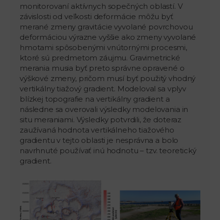
monitorovaní aktívnych sopečných oblastí. V
závislosti od veľkosti deformácie môžu byť
merané zmeny gravitácie vyvolané povrchovou
deformáciou výrazne vyššie ako zmeny vyvolané
hmotami spôsobenými vnútornými procesmi,
ktoré sú predmetom záujmu. Gravimetrické
merania musia byť preto správne opravené o
výškové zmeny, pričom musí byť použitý vhodný
vertikálny tiažový gradient. Modeloval sa vplyv
blízkej topografie na vertikálny gradient a
následne sa overovali výsledky modelovania in
situ meraniami. Výsledky potvrdili, že doteraz
zaužívaná hodnota vertikálneho tiažového
gradientu v tejto oblasti je nesprávna a bolo
navrhnuté používať inú hodnotu – tzv. teoretický
gradient.