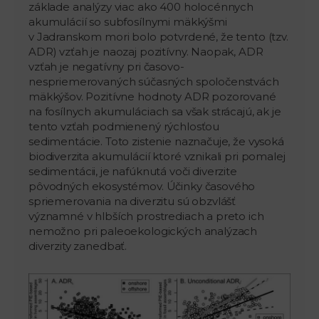
základe analýzy viac ako 400 holocénnych
akumulácií so subfosílnymi mäkkýšmi
v Jadranskom mori bolo potvrdené, že tento (tzv.
ADR) vzťah je naozaj pozitívny. Naopak, ADR
vzťah je negatívny pri časovo-
nespriemerovaných súčasných spoločenstvách
mäkkýšov. Pozitívne hodnoty ADR pozorované
na fosílnych akumuláciach sa však strácajú, ak je
tento vzťah podmienený rýchlosťou
sedimentácie. Toto zistenie naznačuje, že vysoká
biodiverzita akumulácií ktoré vznikali pri pomalej
sedimentácii, je nafúknutá voči diverzite
pôvodných ekosystémov. Účinky časového
spriemerovania na diverzitu sú obzvlášť
významné v hlbších prostrediach a preto ich
nemožno pri paleoekologických analýzach
diverzity zanedbať.