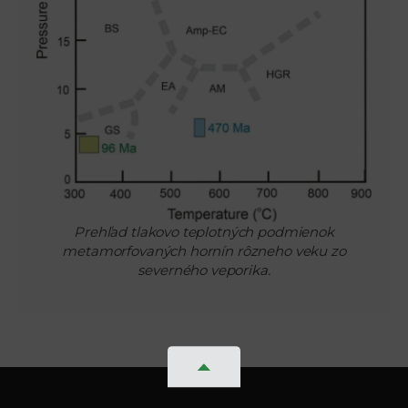
Prehľad tlakovo teplotných podmienok
metamorfovaných hornín rôzneho veku zo
severného veporika.