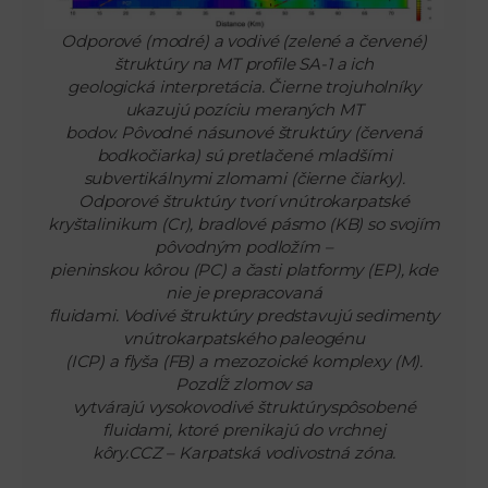
Odporové (modré) a vodivé (zelené a červené)
štruktúry na MT profile SA-1 a ich
geologická interpretácia. Čierne trojuholníky
ukazujú pozíciu meraných MT
bodov. Pôvodné násunové štruktúry (červená
bodkočiarka) sú pretlačené mladšími
subvertikálnymi zlomami (čierne čiarky).
Odporové štruktúry tvorí vnútrokarpatské
kryštalinikum (Cr), bradlové pásmo (KB) so svojím
pôvodným podložím –
pieninskou kôrou (PC) a časti platformy (EP), kde
nie je prepracovaná
fluidami. Vodivé štruktúry predstavujú sedimenty
vnútrokarpatského paleogénu
(ICP) a flyša (FB) a mezozoické komplexy (M).
Pozdĺž zlomov sa
vytvárajú vysokovodivé štruktúryspôsobené
fluidami, ktoré prenikajú do vrchnej
kôry.CCZ – Karpatská vodivostná zóna.