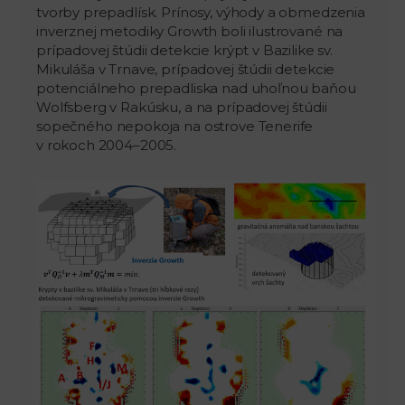
tvorby prepadlísk. Prínosy, výhody a obmedzenia
inverznej metodiky Growth boli ilustrované na
prípadovej štúdii detekcie krýpt v Bazilike sv.
Mikuláša v Trnave, prípadovej štúdii detekcie
potenciálneho prepadliska nad uhoľnou baňou
Wolfsberg v Rakúsku, a na prípadovej štúdii
sopečného nepokoja na ostrove Tenerife
v rokoch 2004–2005.