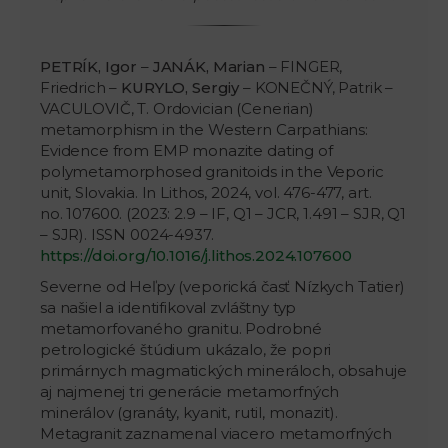
PETRÍK, Igor
–
JANÁK, Marian
– FINGER,
Friedrich –
KURYLO, Sergiy
– KONEČNÝ, Patrik –
VACULOVIČ, T. Ordovician (Cenerian)
metamorphism in the Western Carpathians:
Evidence from EMP monazite dating of
polymetamorphosed granitoids in the Veporic
unit, Slovakia. In Lithos, 2024, vol. 476-477, art.
no. 107600. (2023: 2.9 – IF, Q1 – JCR, 1.491 – SJR, Q1
– SJR). ISSN 0024-4937.
https://doi.org/10.1016/j.lithos.2024.107600
Severne od Heľpy (veporická časť Nízkych Tatier)
sa našiel a identifikoval zvláštny typ
metamorfovaného granitu. Podrobné
petrologické štúdium ukázalo, že popri
primárnych magmatických mineráloch, obsahuje
aj najmenej tri generácie metamorfných
minerálov (granáty, kyanit, rutil, monazit).
Metagranit zaznamenal viacero metamorfných