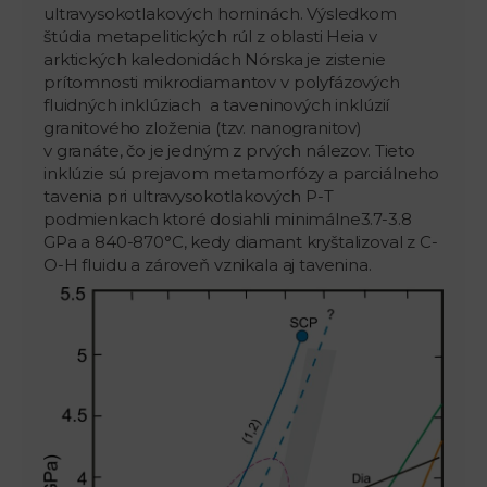
ultravysokotlakových horninách. Výsledkom
štúdia metapelitických rúl z oblasti Heia v
arktických kaledonidách Nórska je zistenie
prítomnosti mikrodiamantov v polyfázových
fluidných inklúziach a taveninových inklúzií
granitového zloženia (tzv. nanogranitov)
v granáte, čo je jedným z prvých nálezov. Tieto
inklúzie sú prejavom metamorfózy a parciálneho
tavenia pri ultravysokotlakových P-T
podmienkach ktoré dosiahli minimálne3.7-3.8
GPa a 840-870°C, kedy diamant kryštalizoval z C-
O-H fluidu a zároveň vznikala aj tavenina.