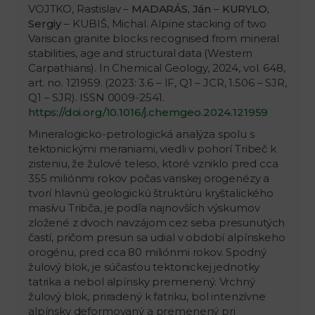
VOJTKO, Rastislav –
MADARÁS, Ján
–
KURYLO,
Sergiy
– KUBIŠ, Michal. Alpine stacking of two
Variscan granite blocks recognised from mineral
stabilities, age and structural data (Western
Carpathians). In Chemical Geology, 2024, vol. 648,
art. no. 121959. (2023: 3.6 – IF, Q1 – JCR, 1.506 – SJR,
Q1 – SJR). ISSN 0009-2541.
https://doi.org/10.1016/j.chemgeo.2024.121959
Mineralogicko-petrologická analýza spolu s
tektonickými meraniami, viedli v pohorí Tribeč k
zisteniu, že žulové teleso, ktoré vzniklo pred cca
355 miliónmi rokov počas variskej orogenézy a
tvorí hlavnú geologickú štruktúru kryštalického
masívu Tribča, je podľa najnovších výskumov
zložené z dvoch navzájom cez seba presunutých
častí, pričom presun sa udial v období alpínskeho
orogénu, pred cca 80 miliónmi rokov. Spodný
žulový blok, je súčasťou tektonickej jednotky
tatrika a nebol alpínsky premenený. Vrchný
žulový blok, priradený k fatriku, bol intenzívne
alpínsky deformovaný a premenený pri