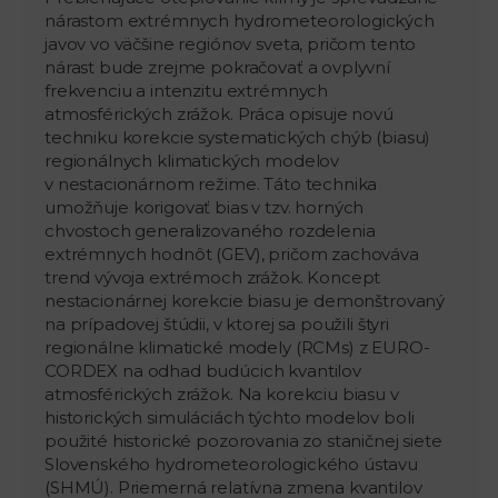
nárastom extrémnych hydrometeorologických
javov vo väčšine regiónov sveta, pričom tento
nárast bude zrejme pokračovať a ovplyvní
frekvenciu a intenzitu extrémnych
atmosférických zrážok. Práca opisuje novú
techniku korekcie systematických chýb (biasu)
regionálnych klimatických modelov
v nestacionárnom režime. Táto technika
umožňuje korigovať bias v tzv. horných
chvostoch generalizovaného rozdelenia
extrémnych hodnôt (GEV), pričom zachováva
trend vývoja extrémoch zrážok. Koncept
nestacionárnej korekcie biasu je demonštrovaný
na prípadovej štúdii, v ktorej sa použili štyri
regionálne klimatické modely (RCMs) z EURO-
CORDEX na odhad budúcich kvantilov
atmosférických zrážok. Na korekciu biasu v
historických simuláciách týchto modelov boli
použité historické pozorovania zo staničnej siete
Slovenského hydrometeorologického ústavu
(SHMÚ). Priemerná relatívna zmena kvantilov