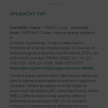
APLIKAČNÝ TYP
ZAHOREC, Pavol
– PAPČO, Juraj –
NOGOVÁ,
Ema
– PAŠTEKA, Dušan. Vertical gravity gradient
in
volcano monitoring – In situ measured or
theoretical? (Campi Flegrei study). In Journal of
Volcanology and Geothermal Research, 2024, vol.
455, article number 108184. (2023: 2.4 – IF, Q2 –
JCR, 1.02 – SJR, Q1 – SJR). ISSN 0377-0273.
https://doi.org/10.1016/j.jvolgeores.2024.108184
Campi Flegrei v južnej časti Talianska pri Neapole,
patrí k najnebezpečnejším sopečným regiónom
na svete. Oblasti sa začala venovať zvýšená
pozornosť na začiatku 80. rokov, keď medzi rokmi
1982 a 1984 sa pozorovala výrazná výšková
deformácia dosahujúca 160 cm so stredom
v Pozzuoli. Gravimetria hrá dôležitú úlohu pri