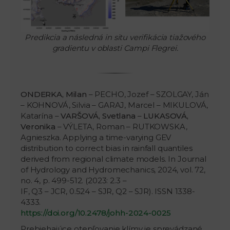
Predikcia a následná in situ verifikácia tiažového
gradientu v oblasti Campi Flegrei.
ONDERKA, Milan
– PECHO, Jozef – SZOLGAY, Ján
– KOHNOVÁ, Silvia – GARAJ, Marcel – MIKULOVÁ,
Katarína –
VARŠOVÁ, Svetlana
–
LUKASOVÁ,
Veronika
– VÝLETA, Roman – RUTKOWSKA,
Agnieszka. Applying a time-varying GEV
distribution to correct bias in rainfall quantiles
derived from regional climate models. In Journal
of Hydrology and Hydromechanics, 2024, vol. 72,
no. 4, p. 499-512. (2023: 2.3 –
IF, Q3 – JCR, 0.524 – SJR, Q2 – SJR). ISSN 1338-
4333.
https://doi.org/10.2478/johh-2024-0025
Prebiehajúce otepľovanie klímy je sprevádzané