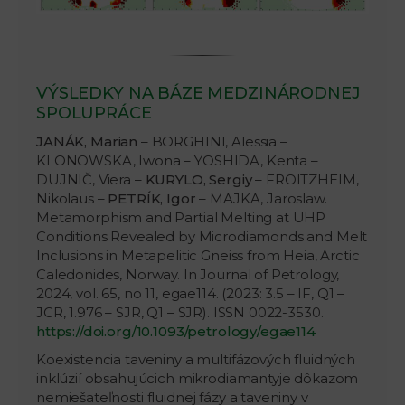
VÝSLEDKY NA BÁZE MEDZINÁRODNEJ
SPOLUPRÁCE
JANÁK, Marian
– BORGHINI, Alessia –
KLONOWSKA, Iwona – YOSHIDA, Kenta –
DUJNIČ, Viera –
KURYLO, Sergiy
– FROITZHEIM,
Nikolaus –
PETRÍK, Igor
– MAJKA, Jaroslaw.
Metamorphism and Partial Melting at UHP
Conditions Revealed by Microdiamonds and Melt
Inclusions in Metapelitic Gneiss from Heia, Arctic
Caledonides, Norway. In Journal of Petrology,
2024, vol. 65, no 11, egae114. (2023: 3.5 – IF, Q1 –
JCR, 1.976 – SJR, Q1 – SJR). ISSN 0022-3530.
https://doi.org/10.1093/petrology/egae114
Koexistencia taveniny a multifázových fluidných
inklúzií obsahujúcich mikrodiamantyje dôkazom
nemiešateľnosti fluidnej fázy a taveniny v