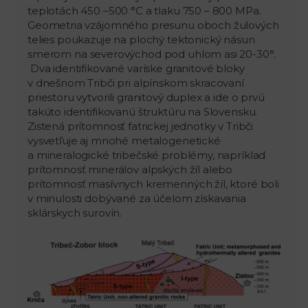
teplotách 450 –500 °C a tlaku 750 – 800 MPa.
Geometria vzájomného presunu oboch žulových
telies poukazuje na plochý tektonický násun
smerom na severovýchod pod uhlom asi 20-30°.
Dva identifikované varíske granitové bloky
v dnešnom Tribči pri alpínskom skracovaní
priestoru vytvorili granitový duplex a ide o prvú
takúto identifikovanú štruktúru na Slovensku.
Zistená prítomnosť fatrickej jednotky v Tribči
vysvetľuje aj mnohé metalogenetické
a mineralogické tribečské problémy, napríklad
prítomnosť minerálov alpských žíl alebo
prítomnosť masívnych kremenných žíl, ktoré boli
v minulosti dobývané za účelom získavania
sklárskych surovín.