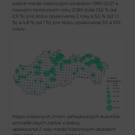
zrážok medzi historickým obdobím 1991–2021 a
časovým horizontom roku 2080 bola 13,5 % (sd
2,9 %) pre dobu opakovania 2 roky a 5,5 % (sd 1,1
%) a 4,8 % (sd 1 %) pre dobu opakovania 50 a 100
rokov.
Mapa relatívnych zmien odhadovaných kvantilov
atmosférických zrážok s dobou
opakovania 2 roky medzi historickým obdobím