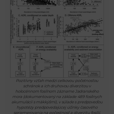
Pozitívny vzťah medzi celkovou početnosťou
schránok a ich druhovou diverzitou v
holocénnom fosílnom zázname Jadranského
mora (dokumentovaný na základe 489 fosílnych
akumulácií s mäkkýšmi), v súlade s predpoveďou
hypotézy predpovedajúcej účinky časového
spriemerovania na počestnosť a diverzitu fosílií.