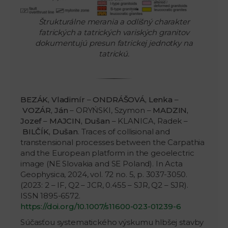
Štrukturálne merania a odlišný charakter
fatrických a tatrických variských granitov
dokumentujú presun fatrickej jednotky na
tatrickú.
BEZÁK, Vladimír
–
ONDRÁŠOVÁ, Lenka
–
VOZÁR, Ján
– ORYŃSKI, Szymon –
MADZIN,
Jozef
–
MAJCIN, Dušan
– KLANICA, Radek –
BILČÍK, Dušan
. Traces of collisional and
transtensional processes between the Carpathia
and the European platform in the geoelectric
image (NE Slovakia and SE Poland). In Acta
Geophysica, 2024, vol. 72 no. 5, p. 3037-3050.
(2023: 2 – IF, Q2 – JCR, 0.455 – SJR, Q2 – SJR).
ISSN 1895-6572.
https://doi.org/10.1007/s11600-023-01239-6
Súčasťou systematického výskumu hlbšej stavby