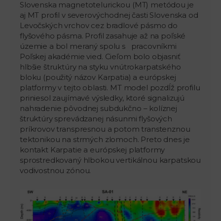
Slovenska magnetotelurickou (MT) metódou je
aj MT profil v severovýchodnej časti Slovenska od
Levočských vrchov cez bradlové pásmo do
flyšového pásma. Profil zasahuje až na poľské
územie a bol meraný spolu s pracovníkmi
Poľskej akadémie vied. Cieľom bolo objasniť
hlbšie štruktúry na styku vnútrokarpatského
bloku (použitý názov Karpatia) a európskej
platformy v tejto oblasti. MT model pozdĺž profilu
priniesol zaujímavé výsledky, ktoré signalizujú
nahradenie pôvodnej subdukčno – kolíznej
štruktúry sprevádzanej násunmi flyšových
príkrovov transpresnou a potom transtenznou
tektonikou na strmých zlomoch. Preto dnes je
kontakt Karpatie a európskej platformy
sprostredkovaný hlbokou vertikálnou karpatskou
vodivostnou zónou.