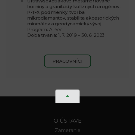
Ultravysokotlakové metamorfované
horniny a granitoidy kolíznych orogénov :
P-T-X podmienky, tvorba
mikrodiamantov, stabilita akcesorických
minerálov a geodynamický vývoj
Program: APVV
Doba trvania: 1. 7. 2019 – 30. 6. 2023
PRACOVNÍCI
O ÚSTAVE
Zameranie