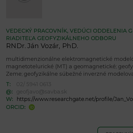
VEDECKÝ PRACOVNÍK, VEDÚCI ODDELENIA 
RIADITEĽA GEOFYZIKÁLNEHO ODBORU
RNDr. Ján Vozár, PhD.
multidimenzionálne elektromagnetické model
magnetotelurické (MT) a geomagnetické; geofy
Zeme; geofyzikálne súbežné inverzné modelov
T:
02/ 5941 0613
@:
geofjavo@savba.sk
W:
https://www.researchgate.net/profile/Jan_V
ORCID: