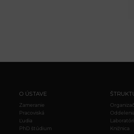
O ÚSTAVE
ŠTRUKT
Zameranie
Organizač
Pracoviská
Oddeleni
Ľudia
Laboratór
PhD štúdium
Knižnica