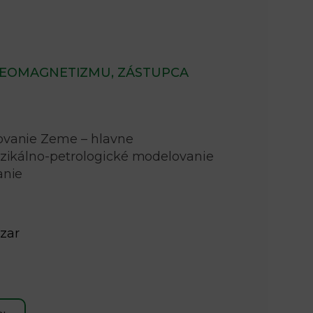
n
e
i
x
GEOMAGNETIZMU, ZÁSTUPCA
e
t
ovanie Zeme – hlavne
zikálno-petrologické modelovanie
anie
ozar