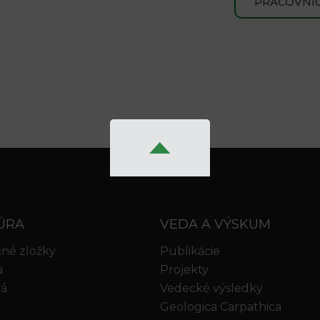
PRACOVNÍC
ÚRA
VEDA A VÝSKUM
né zložky
Publikácie
a
Projekty
iá
Vedecké výsledky
Geologica Carpathica