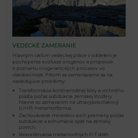
VEDECKÉ ZAMERANIE
Hlavným cieľom vedeckej práce v oddelení je
pochopenie evolúcie orogénov a príspevok
k poznaniu orogenetických procesov vo
všeobecnosti. Pritom sa zameriavame sa na
nasledujúce problémy:
Transformácia kontinentálnej kôry a vrchného
plášťa počas subdukcie zemskej litosféry
hlavne so zameraním na ultravysokotlakový
(UHP) metamorfizmus.
Zachovávanie minerálov a ich premeny počas
subdukcie a exhumácie späť na zemský
povrch.
Rekonštrukcia metamorfných P-T dráh