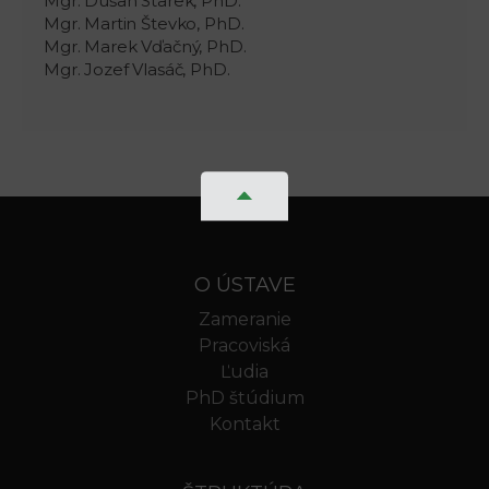
Mgr. Dušan Starek, PhD.
Mgr. Martin Števko, PhD.
Mgr. Marek Vďačný, PhD.
Mgr. Jozef Vlasáč, PhD.
O ÚSTAVE
Zameranie
Pracoviská
Ľudia
PhD štúdium
Kontakt