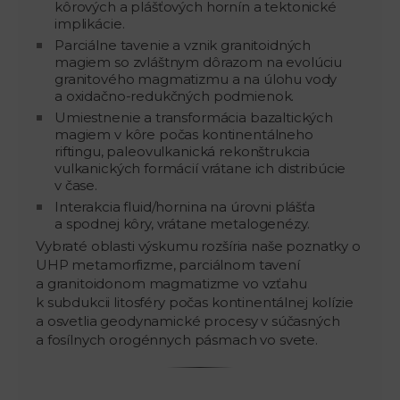
kôrových a plášťových hornín a tektonické
implikácie.
Parciálne tavenie a vznik granitoidných
magiem so zvláštnym dôrazom na evolúciu
granitového magmatizmu a na úlohu vody
a oxidačno-redukčných podmienok.
Umiestnenie a transformácia bazaltických
magiem v kôre počas kontinentálneho
riftingu, paleovulkanická rekonštrukcia
vulkanických formácií vrátane ich distribúcie
v čase.
Interakcia fluid/hornina na úrovni plášťa
a spodnej kôry, vrátane metalogenézy.
Vybraté oblasti výskumu rozšíria naše poznatky o
UHP metamorfizme, parciálnom tavení
a granitoidonom magmatizme vo vzťahu
k subdukcii litosféry počas kontinentálnej kolízie
a osvetlia geodynamické procesy v súčasných
a fosílnych orogénnych pásmach vo svete.