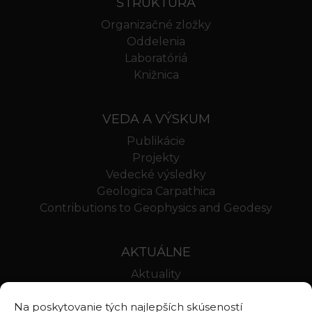
ŠTRUKTÚRA
Organizačné zložky
Oddelenia
Laboratóriá
Knižnica
VEDA A VÝSKUM
Publikácie
Projekty
Vedecké výsledky
Geologica Carpathica
Contributions to Geophysics and Geodesy
AKTUÁLNE
Aktuality
Oznamy
Na poskytovanie tých najlepších skúseností
Stravovanie SAV