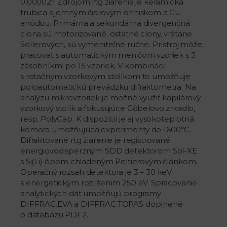
0,00002°. Zdrojom rtg žiarenia je keramická
trubica s jemným čiarovým ohniskom a Cu
anódou. Primárna a sekundárna divergenčná
clona sú motorizované, ostatné clony, vrátane
Sollerových, sú vymeniteľné ručne. Prístroj môže
pracovať s automatickým meničom vzoriek s 3
zásobníkmi po 15 vzoriek. V kombinácii
s rotačným vzorkovým stolíkom to umožňuje
poloautomatickú prevádzku difraktometra. Na
analýzu mikrovzoriek je možné využiť kapilárový
vzorkový stolík a fokusujúce Göbelovo zrkadlo,
resp. PolyCap. K dispozícii je aj vysokoteplotná
komora umožňujúca experimenty do 1600°C.
Difraktované rtg žiarenie je registrované
energiovodisperzným SDD detektorom Sol-XE
s Si(Li) čipom chladeným Peltierovým článkom.
Operačný rozsah detektora je 3 – 30 keV
s energetickým rozlíšením 250 eV. Spracovanie
analytických dát umožňujú programy
DIFFRAC.EVA a DIFFRAC.TOPAS doplnené
o databázu PDF2.