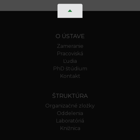
O ÚSTAVE
Zameranie
Pracoviská
Ľudia
PhD štúdium
Kontakt
ŠTRUKTÚRA
Organizačné zložky
Oddelenia
Laboratóriá
Knižnica