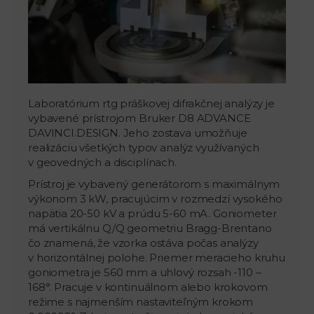
Laboratórium rtg práškovej difrakčnej analýzy je
vybavené prístrojom Bruker D8 ADVANCE
DAVINCI.DESIGN. Jeho zostava umožňuje
realizáciu všetkých typov analýz využívaných
v geovedných a disciplínach.
Prístroj je vybavený generátorom s maximálnym
výkonom 3 kW, pracujúcim v rozmedzí vysokého
napätia 20-50 kV a prúdu 5-60 mA. Goniometer
má vertikálnu Q/Q geometriu Bragg-Brentano
čo znamená, že vzorka ostáva počas analýzy
v horizontálnej polohe. Priemer meracieho kruhu
goniometra je 560 mm a uhlový rozsah -110 –
168°. Pracuje v kontinuálnom alebo krokovom
režime s najmenším nastaviteľným krokom