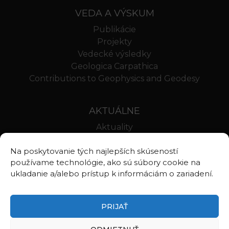
VEDA A VÝSKUM
Publikácie
Projekty
Vedecké výsledky
Geologica Carpathica
Contributions to Geophysics and Geodesy
AKTUÁLNE
Aktuality
Oznamy
Na poskytovanie tých najlepších skúseností
Stravovanie SAV
používame technológie, ako sú súbory cookie na
Webmail BA
ukladanie a/alebo prístup k informáciám o zariadení.
Webmail BB
PRIJAŤ