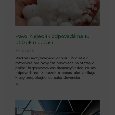
Pavol Nejedlík odpovedá na 10
otázok o počasí
30. 7. 2026
Riaditeľ Geofyzikálneho odboru ÚVZ SAV v
rozhovore pre Nový čas odpovedá na otázky o
počasí. https://www.cas.sk/spravy/vedec-zo-sav-
odpoveda-na-10-otazok-o-pocasi-ako-vznikaju-
krupy-znepokojive-co-caka-slovensko
»