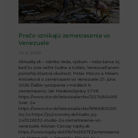
Prečo vznikajú zemetrasenia vo
Venezuele
25. 6. 2026
Aktuality.sk – rubrika Veda, výskum – naša šanca Aj
keď to znie veľmi čudne a trúfalo, Venezuelčanom
pomohla šťastná okolnosť. Peter Moczo a Miriam
Kristeková o zemetrasení vo Venezuele 25. júna
2026 Ďalšie vystúpenia v médiách k
zemetraseniu: Ján MadarásSprávy STVR
https://www.stvr.sk/televizia/archiv/21274/604591
Svet :24
https://www.stvr.sk/televizia/archiv/19166/605201
Joj 24 https://joj24.noviny.sk/studio-joj-
24/1226032-studio-24-zemetrasenie-vo-
venezuele Kristian Csicsay topky.sk
https://www.topky.sk/cl/10/9430571/Zemetrasenia
-vo-Venezuele-a-Japonsku–Slovaci-su-v-