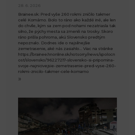
28. 6. 2026
Brainee.sk: Pred vyše 260 rokmi zničilo takmer
celé Komárno. Bolo to ráno ako každé iné, ale len
do chvíle, kým sa zem pod nohami nezatriasla tak
silno, že pýchy mesta sa zmenili na trosky. Skoro
ráno prišla pohroma, akú Slovensko predtým
nepoznalo. Dodnes ide o najsilnejšie
zemetrasenie, aké nás zasiahlo… Viac na stránke
https://brainee.hnonline.sk/notsorry/news/spolocn
ost/slovensko/96227217-slovensko-si-pripomina-
svoje-najnicivejsie-zemetrasenie-pred-vyse-260-
rokmi-znicilo-takmer-cele-komarno
»