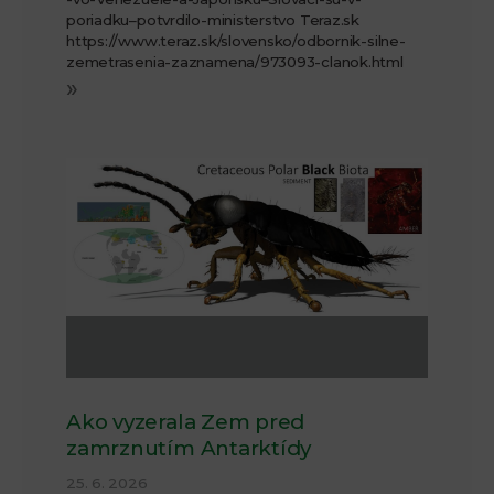
poriadku–potvrdilo-ministerstvo Teraz.sk
https://www.teraz.sk/slovensko/odbornik-silne-
zemetrasenia-zaznamena/973093-clanok.html
»
Ako vyzerala Zem pred
zamrznutím Antarktídy
25. 6. 2026