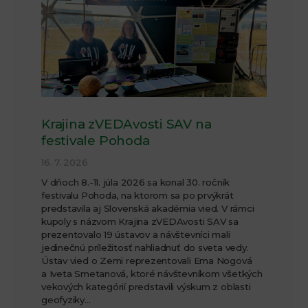
Krajina zVEDAvosti SAV na
festivale Pohoda
16. 7. 2026
V dňoch 8.-11. júla 2026 sa konal 30. ročník
festivalu Pohoda, na ktorom sa po prvýkrát
predstavila aj Slovenská akadémia vied. V rámci
kupoly s názvom Krajina zVEDAvosti SAV sa
prezentovalo 19 ústavov a návštevníci mali
jedinečnú príležitosť nahliadnuť do sveta vedy.
Ústav vied o Zemi reprezentovali Ema Nogová
a Iveta Smetanová, ktoré návštevníkom všetkých
vekových kategórií predstavili výskum z oblasti
geofyziky…