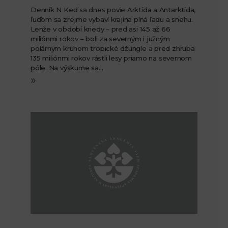
Denník N Keď sa dnes povie Arktída a Antarktída,
ľuďom sa zrejme vybaví krajina plná ľadu a snehu.
Lenže v období kriedy – pred asi 145 až 66
miliónmi rokov – boli za severným i južným
polárnym kruhom tropické džungle a pred zhruba
135 miliónmi rokov rástli lesy priamo na severnom
póle. Na výskume sa…
»