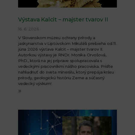
Výstava Kalcit – majster tvarov II
16. 6. 2026
V Slovenskom múzeu ochrany prírody a
jaskyniarstva v Liptovskom Mikuláši prebieha od 11.
júna 2026 výstava Kalcit – majster tvarov II.
Autorkou výstavy je RNDr. Monika Orvošová,
PhD., ktorá na jej príprave spolupracovala s
vedeckými pracovníkmi nášho pracoviska. Príďte
nahliadnuť do sveta minerálu, ktorý prepája krásu
prírody, geologickú históriu Zeme a súčasný
vedecký výskum!
»