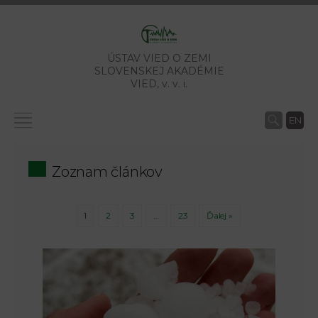
ÚSTAV VIED O ZEMI
SLOVENSKEJ AKADÉMIE
VIED,
v. v. i.
EN
Zoznam článkov
1
2
3
…
23
Ďalej »