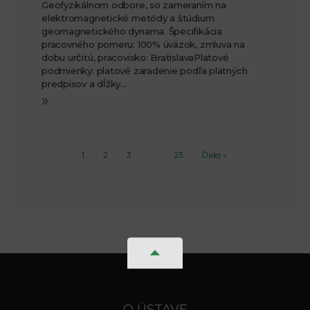
Geofyzikálnom odbore, so zameraním na
elektromagnetické metódy a štúdium
geomagnetického dynama. Špecifikácia
pracovného pomeru: 100% úväzok, zmluva na
dobu určitú, pracovisko: BratislavaPlatové
podmienky: platové zaradenie podľa platných
predpisov a dĺžky…
»
1
2
3
…
23
Ďalej »
O ÚSTAVE