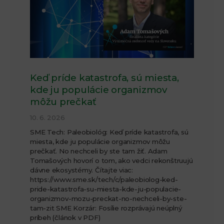
Keď príde katastrofa, sú miesta,
kde ju populácie organizmov
môžu prečkať
10. 6. 2026
SME Tech: Paleobiológ: Keď príde katastrofa, sú
miesta, kde ju populácie organizmov môžu
prečkať. No nechceli by ste tam žiť. Adam
Tomašových hovorí o tom, ako vedci rekonštruujú
dávne ekosystémy. Čítajte viac:
https://www.sme.sk/tech/c/paleobiolog-ked-
pride-katastrofa-su-miesta-kde-ju-populacie-
organizmov-mozu-preckat-no-nechceli-by-ste-
tam-zit SME Korzár: Fosílie rozprávajú neúplný
príbeh (článok v PDF)