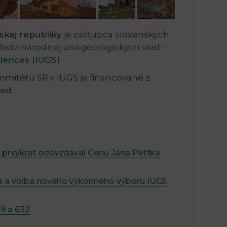
n
e
skej republiky
je zástupca slovenských
Medzinárodnej únii geologických vied –
i
x
ciences (IUGS)
e
t
mitétu SR v IUGS je financované z
ied
.
y prvýkrát odovzdával Cenu Jána Pettka
e a voľba nového výkonného výboru IUGS
9 a 632