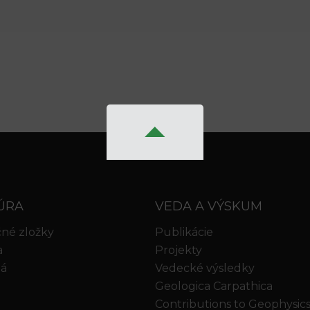
ÚRA
VEDA A VÝSKUM
né zložky
Publikácie
a
Projekty
iá
Vedecké výsledky
Geologica Carpathica
Contributions to Geophysic