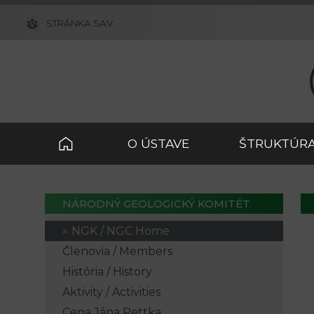
STRÁNKA SAV
O ÚSTAVE
ŠTRUKTÚRA
NÁRODNÝ GEOLOGICKÝ KOMITÉT
NGK / NGC Home
Členovia / Members
História / History
Aktivity / Activities
Cena Jána Pettka