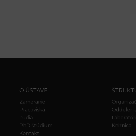
O ÚSTAVE
ŠTRUKT
Zameranie
Organizač
Pracoviská
Oddeleni
Ľudia
Laboratór
PhD štúdium
Knižnica
Kontakt