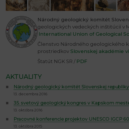
Národný geologický komitét Sloven
geologických vedeckých inštitúcií v 
International Union of Geological S
Členstvo Národného geologického ko
prostriedkov
Slovenskej akadémie v
Štatút NGK SR /
PDF
AKTUALITY
Národný geologický komitét Slovenskej republik
13. decembra 2016
35. svetový geologický kongres v Kapskom mest
13. októbra 2016
Pracovné konferencie projektov UNESCO IGCP 60
13. októbra 2015