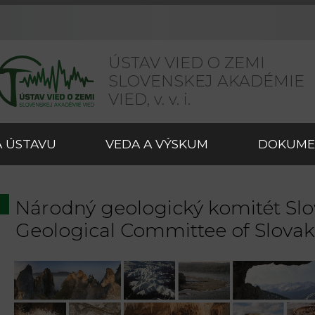
ÚSTAV VIED O ZEMI
SLOVENSKEJ AKADÉMIE
VIED,
v. v. i.
 ÚSTAVU
VEDA A VÝSKUM
DOKUME
Národný geologický komitét Slov
Geological Committee of Slovak